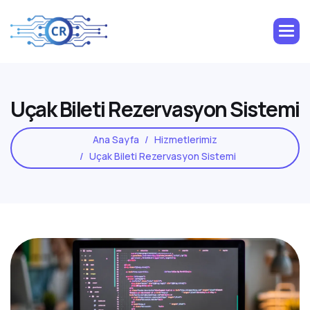
U
ç
a
k
B
i
l
e
t
i
R
e
z
e
r
v
a
s
y
o
n
S
i
s
t
e
m
i
Ana Sayfa
Hizmetlerimiz
Uçak Bileti Rezervasyon Sistemi